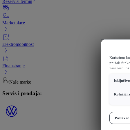
Rezerviši termin
Marketplace
Elektromobilnost
Koristimo kol
pružali funkc
Finansiranje
naše web loka
Isključiv
Naše marke
Servis i prodaja:
Kolačići 
Postavke 