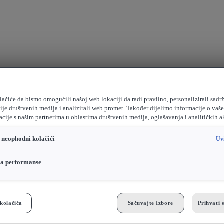
ačiće da bismo omogućili našoj web lokaciji da radi pravilno, personalizirali sadrž
ije društvenih medija i analizirali web promet. Također dijelimo informacije o vaš
cije s našim partnerima u oblastima društvenih medija, oglašavanja i analitičkih a
o neophodni kolačići
Uv
za performanse
kolačića
Sačuvajte Izbore
Prihvati 