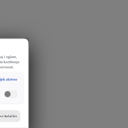
aj i oglase,
em korištenju
ktivnosti.
ijek aktivno
sve kolačiće