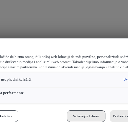
ačiće da bismo omogućili našoj web lokaciji da radi pravilno, personalizirali sadrž
ije društvenih medija i analizirali web promet. Također dijelimo informacije o vaš
cije s našim partnerima u oblastima društvenih medija, oglašavanja i analitičkih a
o neophodni kolačići
Uv
za performanse
kolačića
Sačuvajte Izbore
Prihvati 