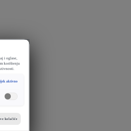
aj i oglase,
em korištenju
ktivnosti.
ijek aktivno
sve kolačiće