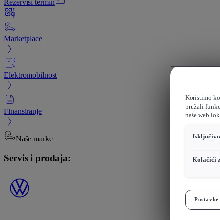
Rezerviši termin
Marketplace
Elektromobilnost
Koristimo kol
pružali funkc
Finansiranje
naše web loka
Isključiv
Naše marke
Servis i prodaja:
Kolačići 
Postavke 