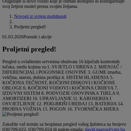
Osigurajte si novo vozilo koje je odmah dostupno ili konfigurirajte
svoj željeni model prema svojim željama.
Novosti iz svijeta mobilnosti
Proljetni pregled!
01.03.2026
Ponude i akcije
Proljetni pregled!
Pregled u ovlaštenim servisima obuhvata 16 ključnih kontrolnih
točaka, među kojima su:1. SVJETLO I SIRENA 2. MJENJAČ /
DIFERENCIJAL i POGONSKE OSOVINE 3. GUME (marka,
veličina, starost, dubina profila) 4. SISTEM HLAĐENJA 5.
KOČIONA TEČNOST, KOČIONI DISKOVI i KOČIONE
OBLOGE 6. KOČIONI VODOVI i KOČIONA CRIJEVA 7.
IZDUVNI SISTEM 8. PODVOZJE OSOVINSKA TIJELA 9.
AMORTIZERI 10. UPRAVLJANJE 11. KAROSERIJA I
OSVJETLJENJE 12. PERI-BRIŠI UREĐAJ 13. BATERIJA 14.
PROBNA VOŽNJA 15. POGON 16. TVORNIČKA MJERA
Zakažite vaš termin za besplatan pregled vašeg ljubimca na brojeve
030/709-022, 030/709-024 ili putem emaila:
david.maros@cmv.ba