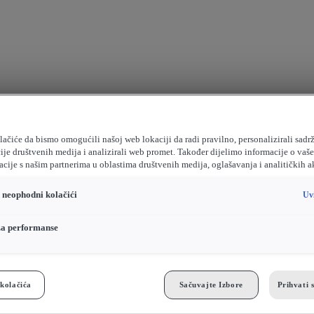
ačiće da bismo omogućili našoj web lokaciji da radi pravilno, personalizirali sadrž
ije društvenih medija i analizirali web promet. Također dijelimo informacije o vaš
cije s našim partnerima u oblastima društvenih medija, oglašavanja i analitičkih a
o neophodni kolačići
Uv
za performanse
kolačića
Sačuvajte Izbore
Prihvati 