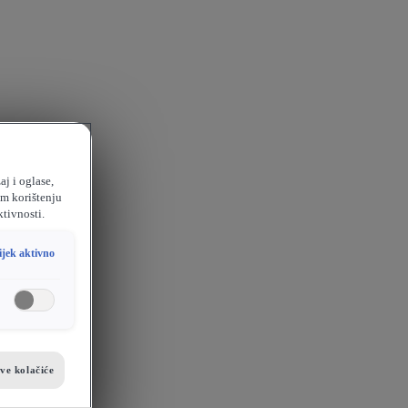
aj i oglase,
em korištenju
ktivnosti.
ijek aktivno
sve kolačiće