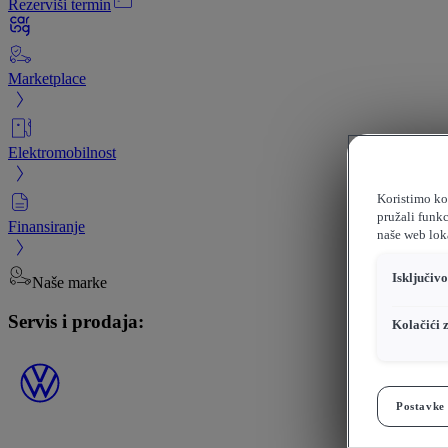
Rezerviši termin
Marketplace
Elektromobilnost
Koristimo kol
pružali funkc
Finansiranje
naše web loka
Isključiv
Naše marke
Servis i prodaja:
Kolačići 
Postavke 