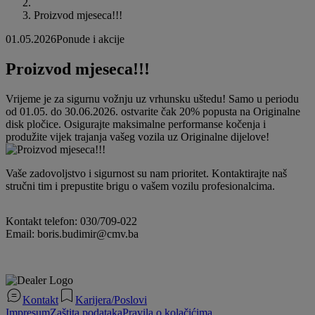
Proizvod mjeseca!!!
01.05.2026
Ponude i akcije
Proizvod mjeseca!!!
Vrijeme je za sigurnu vožnju uz vrhunsku uštedu! Samo u periodu
od 01.05. do 30.06.2026. ostvarite čak 20% popusta na Originalne
disk pločice. Osigurajte maksimalne performanse kočenja i
produžite vijek trajanja vašeg vozila uz Originalne dijelove!
Vaše zadovoljstvo i sigurnost su nam prioritet. Kontaktirajte naš
stručni tim i prepustite brigu o vašem vozilu profesionalcima.
Kontakt telefon: 030/709-022
Email: boris.budimir@cmv.ba
Kontakt
Karijera/Poslovi
Impresum
Zaštita podataka
Pravila o kolačićima