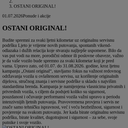
OSTANI ORIGINAL!
01.07.2026
Ponude i akcije
OSTANI ORIGINAL!
Budite spremni za svaki ljetni kilometar uz originalnu servisnu
podršku Ljeto je vrijeme novih putovanja, spontanih vikend-
odlazaka i dužih relacija koje stvaraju najljepše uspomene. Bilo da
vas put vodi na more, porodični odmor ili poslovne obaveze, važno
je da vaše vozilo bude spremno za svaki kilometar koji je pred
vama. Upravo zato, od 01.07. do 31.08.2026. godine, kroz ljetnu
kampanju „Ostani original“, stavljamo fokus na važnost redovnog
održavanja vozila u ovlaštenom servisu, uz korištenje originalnih
dijelova, stručnog znanja i servisne podrške u skladu s najvišim
standardima brenda. Kampanja je namijenjena vlasnicima privatnih i
privrednih vozila, s ciljem da podsjeti koliko su sigurnost,
pouzdanost i očuvanje performansi vozila važni upravo u periodu
intenzivnijih ljetnih putovanja. Pravovremena provjera i servis ne
znače samo tehničku ispravnost, već i veću bezbrižnost, sigurnost i
povjerenje na svakom putovanju. Jer kada birate originalnu servisnu
podršku, birate kvalitet, dugotrajnost i sigurnost – za sebe, svoje
putnike i svoje vozilo.