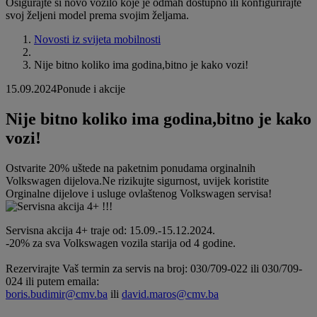
Osigurajte si novo vozilo koje je odmah dostupno ili konfigurirajte
svoj željeni model prema svojim željama.
Novosti iz svijeta mobilnosti
Nije bitno koliko ima godina,bitno je kako vozi!
15.09.2024
Ponude i akcije
Nije bitno koliko ima godina,bitno je kako
vozi!
Ostvarite 20% uštede na paketnim ponudama orginalnih
Volkswagen dijelova.Ne rizikujte sigurnost, uvijek koristite
Orginalne dijelove i usluge ovlaštenog Volkswagen servisa!
Servisna akcija 4+ traje od: 15.09.-15.12.2024.
-20% za sva Volkswagen vozila starija od 4 godine.
Rezervirajte Vaš termin za servis na broj: 030/709-022 ili 030/709-
024 ili putem emaila:
boris.budimir@cmv.ba
ili
david.maros@cmv.ba