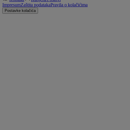
Impresum
Zaštita podataka
Pravila o kolačićima
Postavke kolačića